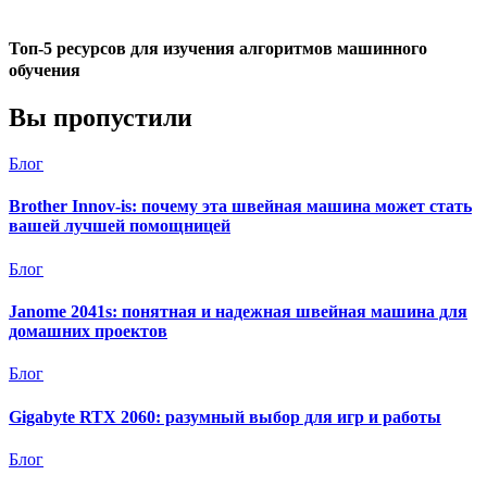
Топ-5 ресурсов для изучения алгоритмов машинного
обучения
Вы пропустили
Блог
Brother Innov-is: почему эта швейная машина может стать
вашей лучшей помощницей
Блог
Janome 2041s: понятная и надежная швейная машина для
домашних проектов
Блог
Gigabyte RTX 2060: разумный выбор для игр и работы
Блог