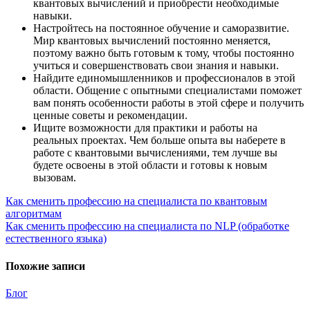
квантовых вычислений и приобрести необходимые
навыки.
Настройтесь на постоянное обучение и саморазвитие.
Мир квантовых вычислений постоянно меняется,
поэтому важно быть готовым к тому, чтобы постоянно
учиться и совершенствовать свои знания и навыки.
Найдите единомышленников и профессионалов в этой
области. Общение с опытными специалистами поможет
вам понять особенности работы в этой сфере и получить
ценные советы и рекомендации.
Ищите возможности для практики и работы на
реальных проектах. Чем больше опыта вы наберете в
работе с квантовыми вычислениями, тем лучше вы
будете освоены в этой области и готовы к новым
вызовам.
Навигация
Как сменить профессию на специалиста по квантовым
алгоритмам
по
Как сменить профессию на специалиста по NLP (обработке
записям
естественного языка)
Похожие записи
Блог