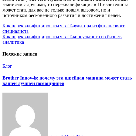
знаниями с другими, то переквалификация в IT-евангелиста
может стать для вас не только новым вызовом, но и
источником бесконечного развития и достижения целей.
Навигация
Как переквалифицироваться в IT-аудитора из финансового
специалиста
по
Как переквалифицироваться в IT-консультанта из бизнес-
записям
аналитика
Похожие записи
Блог
Brother Innov-is: почему эта швейная машина может стать
вашей лучшей помощницей