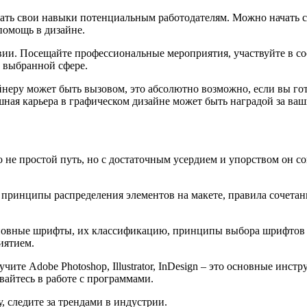
ть свои навыки потенциальным работодателям. Можно начать с у
помощь в дизайне.
твии. Посещайте профессиональные мероприятия, участвуйте в с
в выбранной сфере.
йнеру может быть вызовом, это абсолютно возможно, если вы гот
шная карьера в графическом дизайне может быть наградой за ваш
 не простой путь, но с достаточным усердием и упорством он со
 принципы распределения элементов на макете, правила сочетани
основные шрифты, их классификацию, принципы выбора шрифтов 
иятием.
ите Adobe Photoshop, Illustrator, InDesign – это основные инс
вайтесь в работе с программами.
 следите за трендами в индустрии.