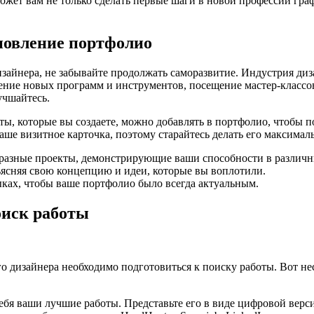
ет вам не только сделать первые шаги в новой профессии графи
новление портфолио
зайнера, не забывайте продолжать саморазвитие. Индустрия диза
ение новых программ и инструментов, посещение мастер-классов
учшайтесь.
ы, которые вы создаете, можно добавлять в портфолио, чтобы п
аше визитное карточка, поэтому старайтесь делать его максим
бразные проекты, демонстрирующие ваши способности в различн
ъясняя свою концепцию и идеи, которые вы воплотили.
ках, чтобы ваше портфолио было всегда актуальным.
оиск работы
 дизайнера необходимо подготовиться к поиску работы. Вот не
бя ваши лучшие работы. Представьте его в виде цифровой верси