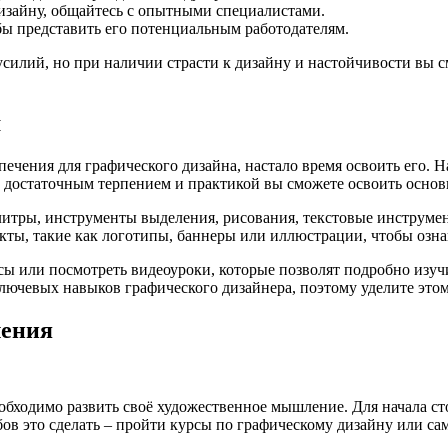
изайну, общайтесь с опытными специалистами.
ы представить его потенциальным работодателям.
усилий, но при наличии страсти к дизайну и настойчивости вы 
м
ения для графического дизайна, настало время освоить его. Нача
с достаточным терпением и практикой вы сможете освоить основ
итры, инструменты выделения, рисования, текстовые инструмент
кты, такие как логотипы, баннеры или иллюстрации, чтобы озн
сы или посмотреть видеоуроки, которые позволят подробно изу
лючевых навыков графического дизайнера, поэтому уделите этом
ления
обходимо развить своё художественное мышление. Для начала с
бов это сделать – пройти курсы по графическому дизайну или са