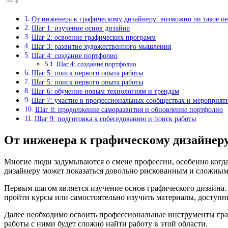
От инженера к графическому дизайнеру: возможно ли такое п
Шаг 1: изучение основ дизайна
Шаг 2: освоение графических программ
Шаг 3: развитие художественного мышления
Шаг 4: создание портфолио
Шаг 4: создание портфолио
Шаг 5: поиск первого опыта работы
Шаг 5: поиск первого опыта работы
Шаг 6: обучение новым технологиям и трендам
Шаг 7: участие в профессиональных сообществах и мероприят
Шаг 8: продолжение саморазвития и обновление портфолио
Шаг 9: подготовка к собеседованию и поиск работы
От инженера к графическому дизайнеру
Многие люди задумываются о смене профессии, особенно когда 
дизайнеру может показаться довольно рискованным и сложным
Первым шагом является изучение основ графического дизайна
пройти курсы или самостоятельно изучить материалы, доступн
Далее необходимо освоить профессиональные инструменты графич
работы с ними будет сложно найти работу в этой области.