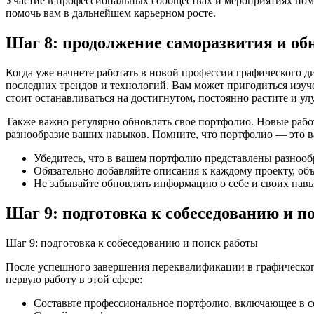
Участие в профессиональных сообществах и мероприятиях помож
помочь вам в дальнейшем карьерном росте.
Шаг 8: продолжение саморазвития и об
Когда уже начнете работать в новой профессии графического ди
последних трендов и технологий. Вам может пригодиться изуч
стоит останавливаться на достигнутом, постоянно растите и ул
Также важно регулярно обновлять свое портфолио. Новые работ
разнообразие ваших навыков. Помните, что портфолио — это в
Убедитесь, что в вашем портфолио представлены разноо
Обязательно добавляйте описания к каждому проекту, об
Не забывайте обновлять информацию о себе и своих навы
Шаг 9: подготовка к собеседованию и п
Шаг 9: подготовка к собеседованию и поиск работы
После успешного завершения переквалификации в графического
первую работу в этой сфере:
Составьте профессиональное портфолио, включающее в се