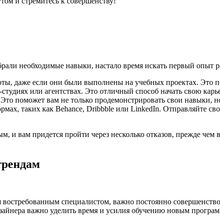
утом и стремитесь к совершенству!
брали необходимые навыки, настало время искать первый опыт р
боты, даже если они были выполнены на учебных проектах. Это
-студиях или агентствах. Это отличный способ начать свою карь
 Это поможет вам не только продемонстрировать свои навыки, н
ах, таких как Behance, Dribbble или LinkedIn. Отправляйте св
, и вам придется пройти через несколько отказов, прежде чем в
трендам
ся востребованным специалистом, важно постоянно совершенств
зайнера важно уделить время и усилия обучению новым програм