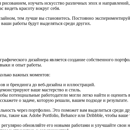
я рисованием, изучать искусство различных эпох и направлений
с видеть красоту вокруг себя.
изайном, тем лучше вы становитесь. Постоянно экспериментируй
 ваши работы будут выделяться среди других.
афического дизайнера является создание собственного портфоли
авыки и опыт работы.
сколько важных моментов:
ов и брендинга до веб-дизайна и иллюстраций.
емонстрируют ваше мастерство и стиль.
обы потенциальные работодатели могли легко найти и оценить в
сскажете о задаче, которую решали, вашем подходе и результате.
льность через портфолио. Это поможет вам выделиться среди др
, такие как Adobe Portfolio, Behance или Dribbble, чтобы ваш
 регулярно обновляйте его новыми работами и улучшайте свои на