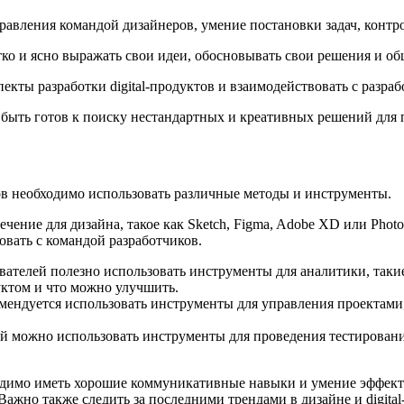
правления командой дизайнеров, умение постановки задач, контр
етко и ясно выражать свои идеи, обосновывать свои решения и о
екты разработки digital-продуктов и взаимодействовать с разра
н быть готов к поиску нестандартных и креативных решений для 
тов необходимо использовать различные методы и инструменты.
ение для дизайна, такое как Sketch, Figma, Adobe XD или Phot
овать с командой разработчиков.
вателей полезно использовать инструменты для аналитики, такие 
уктом и что можно улучшить.
ндуется использовать инструменты для управления проектами, та
ей можно использовать инструменты для проведения тестирования
бходимо иметь хорошие коммуникативные навыки и умение эффек
Важно также следить за последними трендами в дизайне и digita