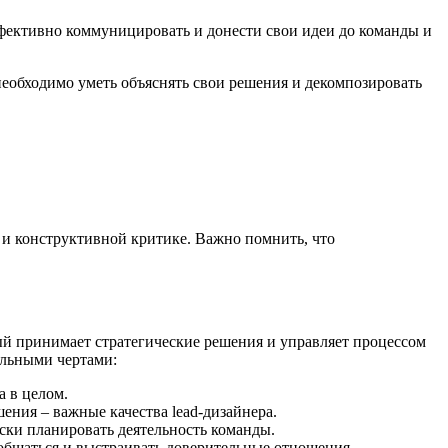
эффективно коммуницировать и донести свои идеи до команды и
необходимо уметь объяснять свои решения и декомпозировать
 и конструктивной критике. Важно помнить, что
орый принимает стратегические решения и управляет процессом
альными чертами:
а в целом.
ения – важные качества lead-дизайнера.
ски планировать деятельность команды.
 общаться и выстраивать доверительные отношения.