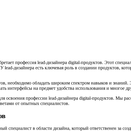
тает профессия lead-дизайнера digital-продуктов. Этот специал
 lead-дизайнера есть ключевая роль в создании продуктов, кото
ктов, необходимо обладать широким спектром навыков и знаний. 
вать интерфейсы на предмет удобства использования и многое др
ля освоения профессии lead-дизайнера digital-продуктов. Мы р
оветами от опытных специалистов.
ов
ый специалист в области дизайна, который ответственен за соз