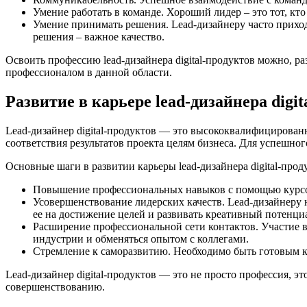
Умение работать в команде. Хороший лидер – это тот, кто
Умение принимать решения. Lead-дизайнеру часто прихо
решения – важное качество.
Освоить профессию lead-дизайнера digital-продуктов можно, р
профессионалом в данной области.
Развитие в карьере lead-дизайнера digit
Lead-дизайнер digital-продуктов — это высококвалифицирован
соответствия результатов проекта целям бизнеса. Для успешно
Основные шаги в развитии карьеры lead-дизайнера digital-прод
Повышение профессиональных навыков с помощью курсов
Усовершенствование лидерских качеств. Lead-дизайнеру 
ее на достижение целей и развивать креативный потенци
Расширение профессиональной сети контактов. Участие в 
индустрии и обменяться опытом с коллегами.
Стремление к саморазвитию. Необходимо быть готовым к
Lead-дизайнер digital-продуктов — это не просто профессия, 
совершенствованию.