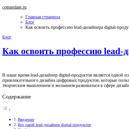
Перейти
cotranslate.ru
к
Главная страница
содержимому
Блог
Как освоить профессию lead-дизайнера digital-прод
Блог
Как освоить профессию lead-д
В наше время lead-дизайнер digital-продуктов является одной из самых востребованных профессий в сфере digital-технологий. Этот специалист отвечает за создание уникального и
привлекательного дизайна цифровых продуктов, которые польз
творческим мышлением и желанием развиваться в сфере диза
Содержание
Введение
Кто такой lead-дизайнер digital-продуктов