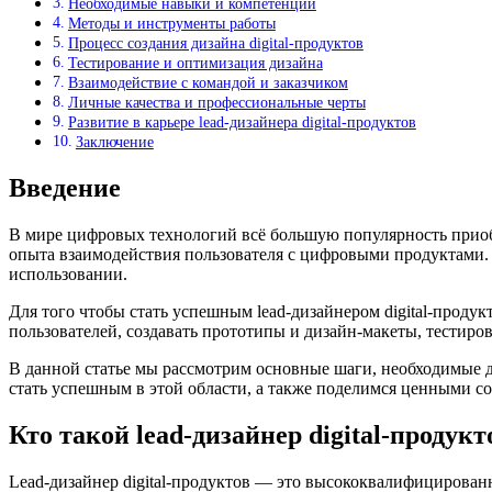
Необходимые навыки и компетенции
Методы и инструменты работы
Процесс создания дизайна digital-продуктов
Тестирование и оптимизация дизайна
Взаимодействие с командой и заказчиком
Личные качества и профессиональные черты
Развитие в карьере lead-дизайнера digital-продуктов
Заключение
Введение
В мире цифровых технологий всё большую популярность приобре
опыта взаимодействия пользователя с цифровыми продуктами. У
использовании.
Для того чтобы стать успешным lead-дизайнером digital-проду
пользователей, создавать прототипы и дизайн-макеты, тестиро
В данной статье мы рассмотрим основные шаги, необходимые д
стать успешным в этой области, а также поделимся ценными с
Кто такой lead-дизайнер digital-продукт
Lead-дизайнер digital-продуктов — это высококвалифицированн