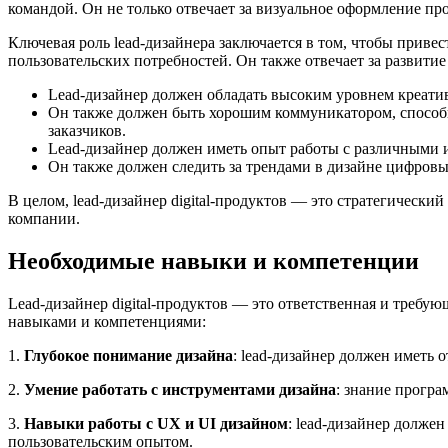
командой. Он не только отвечает за визуальное оформление пр
Ключевая роль lead-дизайнера заключается в том, чтобы приве
пользовательских потребностей. Он также отвечает за развитие
Lead-дизайнер должен обладать высоким уровнем креати
Он также должен быть хорошим коммуникатором, способн
заказчиков.
Lead-дизайнер должен иметь опыт работы с различными инс
Он также должен следить за трендами в дизайне цифровы
В целом, lead-дизайнер digital-продуктов — это стратегически
компании.
Необходимые навыки и компетенции
Lead-дизайнер digital-продуктов — это ответственная и треб
навыками и компетенциями:
1.
Глубокое понимание дизайна
: lead-дизайнер должен иметь 
2.
Умение работать с инструментами дизайна
: знание програ
3.
Навыки работы с UX и UI дизайном
: lead-дизайнер долже
пользовательским опытом.