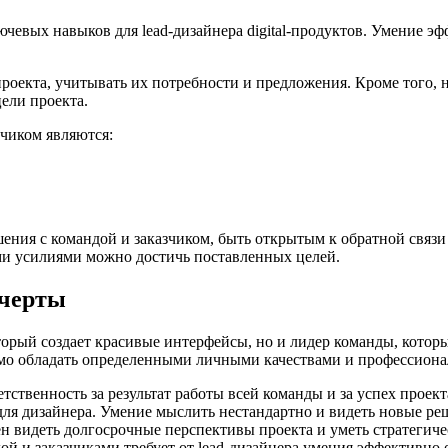
ючевых навыков для lead-дизайнера digital-продуктов. Умение 
роекта, учитывать их потребности и предложения. Кроме того, 
ели проекта.
чиком являются:
ения с командой и заказчиком, быть открытым к обратной связи
ми усилиями можно достичь поставленных целей.
 черты
 который создает красивые интерфейсы, но и лидер команды, кот
имо обладать определенными личными качествами и профессион
тственность за результат работы всей команды и за успех проект
ля дизайнера. Умение мыслить нестандартно и видеть новые реш
 видеть долгосрочные перспективы проекта и уметь стратегиче
й и заказчиками требует от lead-дизайнера умения эффективно