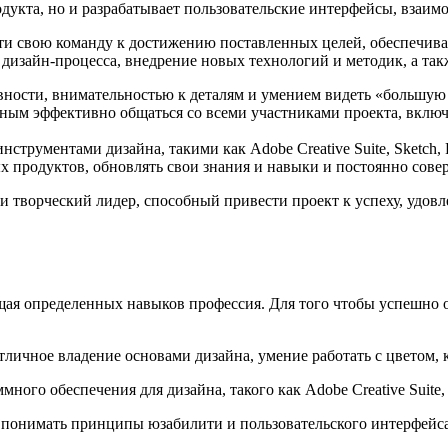
одукта, но и разрабатывает пользовательские интерфейсы, взаим
сти свою команду к достижению поставленных целей, обеспечивая
 дизайн-процесса, внедрение новых технологий и методик, а такж
вности, внимательностью к деталям и умением видеть «большую
ым эффективно общаться со всеми участниками проекта, включа
трументами дизайна, такими как Adobe Creative Suite, Sketch, Fi
х продуктов, обновлять свои знания и навыки и постоянно сове
й и творческий лидер, способный привести проект к успеху, удов
ующая определенных навыков профессия. Для того чтобы успешно
отличное владение основами дизайна, умение работать с цветом
ммного обеспечения для дизайна, такого как Adobe Creative Suite,
н понимать принципы юзабилити и пользовательского интерфейс