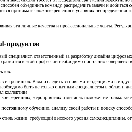
 способен объединить команду, распределить задачи и добиться с
дится принимать сложные решения в условиях неопределенност
азвивая эти личные качества и профессиональные черты. Регуляр
al-продуктов
ный специалист, ответственный за разработку дизайна цифровых
го развития в этой профессии необходимо постоянно совершенств
уктов:
 и тренингов. Важно следить за новыми тенденциями в индуст
необходимо быть не только опытным специалистом в области диз
ал коллектива.
конференциях, мероприятиях и митапах поможет не только завес
 постоянному обучению, анализу своей работы и поиску способ
это стиль жизни, требующий высокого уровня самодисциплины, о