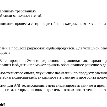
аявленным требованиям.
 связи от пользователей.
онимание процесса создания дизайна на каждом из этих этапов, 
ми в процессе разработки digital-продуктов. Для успешной реа
одукта.
-тестирование. Этот метод позволяет сравнивать два варианта д
рования lead-дизайнер может принять обоснованное решение о д
ьзовательского опыта, улучшение навигации по продукту, увели
терны пользователей, анализировать данные и проводить допол
ами для A/B-тестирования, уметь анализировать данные и предл
ессом, который позволяет достичь высоких показателей пользов
ом