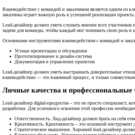
Взаимодействие с командой и заказчиком является одним из кл
заказчика играет важную роль в успешной реализации проекта.
Lead-дизайнер должен уметь слушать мнение всех участников п
задачи для команды, чтобы каждый мог понимать свою роль и ц
Основными инструментами взаимодействия с командой и заказ
Устные презентации и обсуждения
Прототипирование и дизайн-система
Документация и управление проектом
Lead-дизайнер должен уметь выстраивать доверительные отнош
взаимодействие — это взаимный процесс, и только совместны
Личные качества и профессиональные
Lead-дизайнер digital-продуктов – это не просто специалист,
разработки. Для успешного освоения этой профессии необход
Ответственность. Лид-дизайнер должен брать на себя отве
Креативность. Креативность – это основной инструмент д
Стратегическое мышление. Хороший lead-дизайнер должен
Коммуникабельность. Успешное взаимодействие с командо