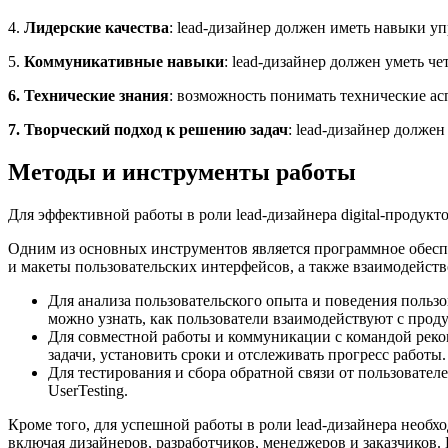
4.
Лидерские качества
: lead-дизайнер должен иметь навыки у
5.
Коммуникативные навыки
: lead-дизайнер должен уметь ч
6. Технические знания
: возможность понимать технические асп
7. Творческий подход к решению задач
: lead-дизайнер долже
Методы и инструменты работы
Для эффективной работы в роли lead-дизайнера digital-продук
Одним из основных инструментов является программное обеспеч
и макеты пользовательских интерфейсов, а также взаимодейств
Для анализа пользовательского опыта и поведения пользо
можно узнать, как пользователи взаимодействуют с прод
Для совместной работы и коммуникации с командой рекоме
задачи, установить сроки и отслеживать прогресс работы.
Для тестирования и сбора обратной связи от пользовател
UserTesting.
Кроме того, для успешной работы в роли lead-дизайнера нео
включая дизайнеров, разработчиков, менеджеров и заказчиков. 