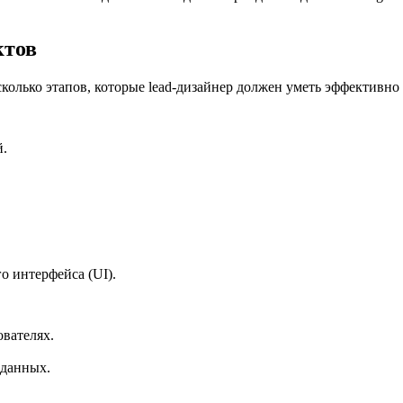
ктов
есколько этапов, которые lead-дизайнер должен уметь эффективно
й.
о интерфейса (UI).
вателях.
 данных.