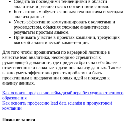
Следить за последними тенденциями в области
аналитики и развиваться в соответствии с ними.
Быть готовым обучаться новым технологиям и методам
анализа данных.
Уметь эффективно коммуницировать с коллегами и
руководством, объясняя сложные аналитические
результаты простым языком.
Принимать участие в проектах компании, требующих
высокой аналитической компетенции.
Для того чтобы продвигаться по карьерной лестнице в
качестве lead-аналитика, необходимо стремиться к
руководящей должности, где придется брать на себя более
ответственные и сложные задачи по анализу данных. Также
важно уметь эффективно решать проблемы и быть
проактивным в предлагании новых идей и подходов к
анализу данных.
Навигация
Как освоить профессию гейм-дизайнера без художественного
образования
по
Как освоить профессию lead data scientist в продуктовой
записям
компании
Похожие записи