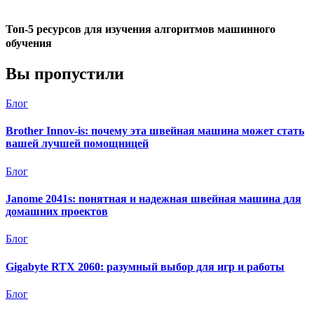
Топ-5 ресурсов для изучения алгоритмов машинного
обучения
Вы пропустили
Блог
Brother Innov-is: почему эта швейная машина может стать
вашей лучшей помощницей
Блог
Janome 2041s: понятная и надежная швейная машина для
домашних проектов
Блог
Gigabyte RTX 2060: разумный выбор для игр и работы
Блог